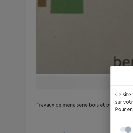
Ce site 
sur votr
Travaux de menuiserie bois et pvc
Pour en