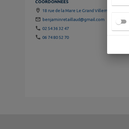
COORDONNÉES
18 rue de la Mare Le Grand Villemongin 361
benjaminretaillaud@gmail.com
02 54 36 32 47
06 74 80 52 70