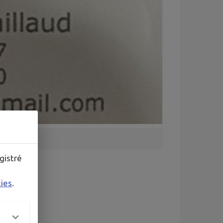
gistré
kies
.