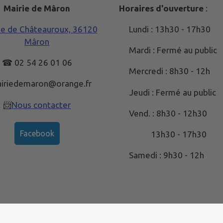
Mairie de Mâron
Horaires d'ouverture
:
e de Châteauroux, 36120
Lundi : 13h30 - 17h30
Mâron
Mardi : Fermé au public
☎ 02 54 26 01 06
Mercredi : 8h30 - 12h
iriedemaron@orange.fr
Jeudi : Fermé au public
📨
Nous contacter
Vend. : 8h30 - 12h30
Facebook
13h30 - 17h30
Samedi : 9h30 - 12h