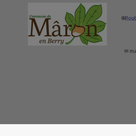
🌐
Rout
✉ ma