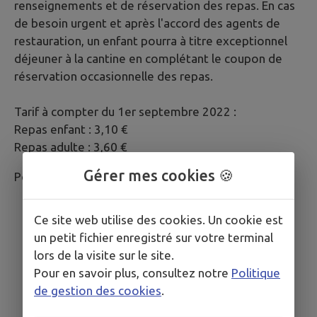
renseignements et de réservation des repas. En cas
de besoin urgent et après l'accord des agents de
restauration, un enfant pourra à titre exceptionnel
déjeuner à la cantine en complétant le coupon de
réservation occasionnelle des repas.
Tarif à compter du 1er septembre 2022 :
Repas enfant : 3,10 €
Repas adulte : 3,60 €
Gérer mes cookies 🍪
Pour plus de renseignements : 06 83 43 56 30
Ce site web utilise des cookies. Un cookie est
Règlement intérieur
un petit fichier enregistré sur votre terminal
lors de la visite sur le site.
Fiche de renseignements et de réservation des repas
Pour en savoir plus, consultez notre
Politique
de gestion des cookies
.
Réservation occasionnelle des repas